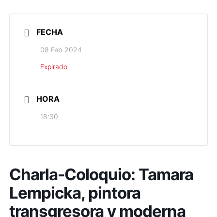
FECHA
08 Feb 2024
Expirado
HORA
18:30
Charla-Coloquio: Tamara
Lempicka, pintora
transgresora y moderna