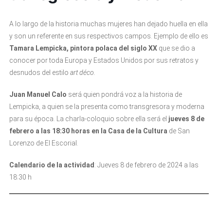
A lo largo de la historia muchas mujeres han dejado huella en ella
y son un referente en sus respectivos campos. Ejemplo de ello es
Tamara Lempicka, pintora polaca del siglo XX
que se dio a
conocer por toda Europa y Estados Unidos por sus retratos y
desnudos del estilo
art déco.
Juan Manuel Calo
será quien pondrá voz a la historia de
Lempicka, a quien se la presenta como transgresora y moderna
para su época. La charla-coloquio sobre ella será el
jueves 8 de
febrero a las 18:30 horas en la Casa de la Cultura
de San
Lorenzo de El Escorial.
Calendario de la actividad
: Jueves 8 de febrero de 2024 a las
18:30 h