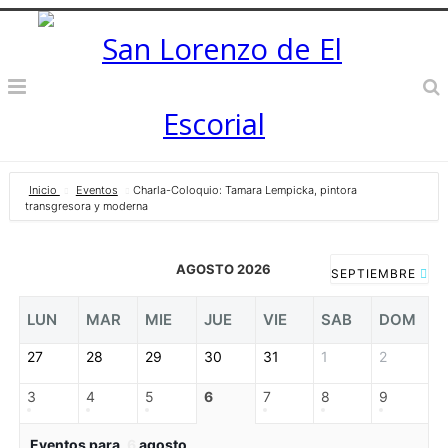
Inicio
Eventos
Charla-Coloquio: Tamara Lempicka, pintora
transgresora y moderna
AGOSTO 2026
SEPTIEMBRE
LUN
MAR
MIE
JUE
VIE
SAB
DOM
27
28
29
30
31
1
2
3
4
5
6
7
8
9
Eventos para
6
agosto