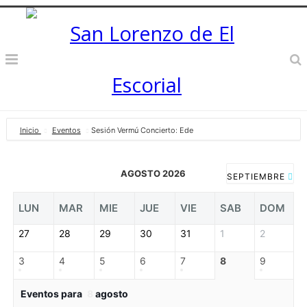
Inicio
Eventos
Sesión Vermú Concierto: Ede
AGOSTO 2026
SEPTIEMBRE
LUN
MAR
MIE
JUE
VIE
SAB
DOM
27
28
29
30
31
1
2
3
4
5
6
7
8
9
Eventos para
8
agosto