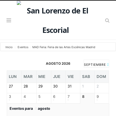
Inicio
Eventos
MAD Feria: Feria de las Artes Escénicas Madrid
AGOSTO 2026
SEPTIEMBRE
LUN
MAR
MIE
JUE
VIE
SAB
DOM
27
28
29
30
31
1
2
3
4
5
6
7
8
9
Eventos para
8
agosto