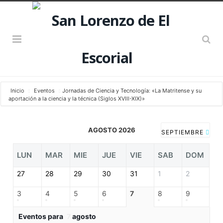
Inicio
Eventos
Jornadas de Ciencia y Tecnología: «La Matritense y su
aportación a la ciencia y la técnica (Siglos XVIII-XIX)»
AGOSTO 2026
SEPTIEMBRE
LUN
MAR
MIE
JUE
VIE
SAB
DOM
27
28
29
30
31
1
2
3
4
5
6
7
8
9
Eventos para
7
agosto