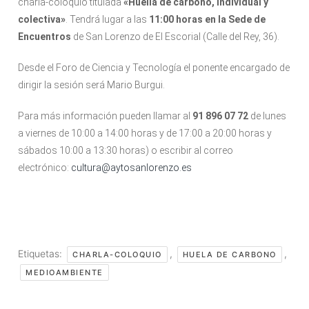
charla-coloquio titulada
«Huella de carbono, individual y
colectiva»
. Tendrá lugar a las
11:00 horas en la Sede de
Encuentros
de San Lorenzo de El Escorial (Calle del Rey, 36).
Desde el Foro de Ciencia y Tecnología el ponente encargado de
dirigir la sesión será Mario Burgui.
Para más información pueden llamar al
91 896 07 72
de lunes
a viernes de 10:00 a 14:00 horas y de 17:00 a 20:00 horas y
sábados 10:00 a 13:30 horas) o escribir al correo
electrónico:
cultura@aytosanlorenzo.es
Etiquetas:
,
,
CHARLA-COLOQUIO
HUELA DE CARBONO
MEDIOAMBIENTE