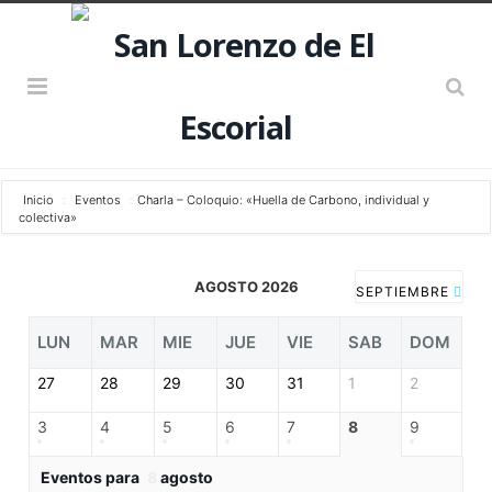
Inicio
Eventos
Charla – Coloquio: «Huella de Carbono, individual y
colectiva»
AGOSTO 2026
SEPTIEMBRE
LUN
MAR
MIE
JUE
VIE
SAB
DOM
27
28
29
30
31
1
2
3
4
5
6
7
8
9
Eventos para
8
agosto