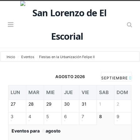
Inicio
Eventos
Fiestas en la Urbanización Felipe II
AGOSTO 2026
SEPTIEMBRE
LUN
MAR
MIE
JUE
VIE
SAB
DOM
27
28
29
30
31
1
2
3
4
5
6
7
8
9
Eventos para
8
agosto