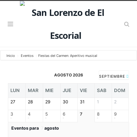
Inicio
Eventos
Fiestas del Carmen: Aperitivo musical
AGOSTO 2026
SEPTIEMBRE
LUN
MAR
MIE
JUE
VIE
SAB
DOM
27
28
29
30
31
1
2
3
4
5
6
7
8
9
Eventos para
7
agosto