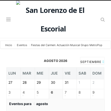
Inicio
Eventos
Fiestas del Carmen: Actuación Musical Grupo MetroPop
AGOSTO 2026
SEPTIEMBRE
LUN
MAR
MIE
JUE
VIE
SAB
DOM
27
28
29
30
31
1
2
3
4
5
6
7
8
9
Eventos para
6
agosto