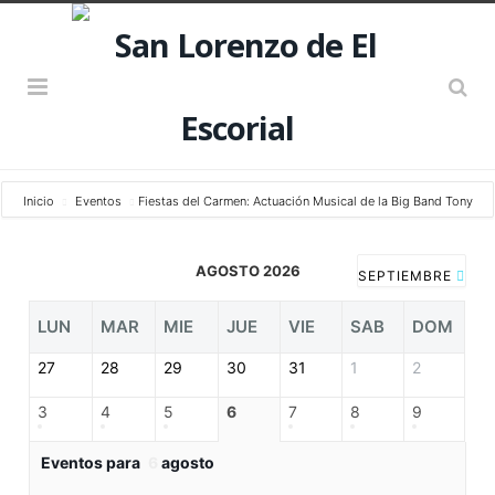
Inicio
Eventos
Fiestas del Carmen: Actuación Musical de la Big Band Tony
AGOSTO 2026
SEPTIEMBRE
LUN
MAR
MIE
JUE
VIE
SAB
DOM
27
28
29
30
31
1
2
3
4
5
6
7
8
9
Eventos para
6
agosto