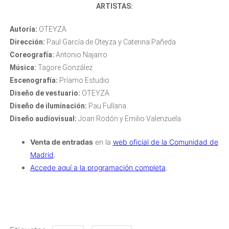
ARTISTAS:
Autoría:
OTEYZA
Dirección:
Paul García de Oteyza y Caterina Pañeda
Coreografía:
Antonio Najarro
Música:
Tagore González
Escenografía:
Príamo Estudio
Diseño de vestuario:
OTEYZA
Diseño de iluminación:
Pau Fullana
Diseño audiovisual:
Joan Rodón y Emilio Valenzuela
Venta de entradas
en la
web oficial de la Comunidad de
Madrid
.
Accede aquí a la programación completa
.