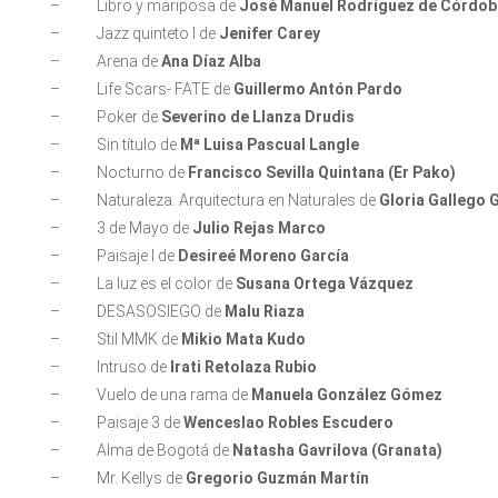
– Libro y mariposa de
José Manuel Rodríguez de Córdob
– Jazz quinteto I de
Jenifer Carey
– Arena de
Ana Díaz Alba
– Life Scars- FATE de
Guillermo Antón Pardo
– Poker de
Severino de Llanza Drudis
– Sin título de
Mª Luisa Pascual Langle
– Nocturno de
Francisco Sevilla Quintana (Er Pako)
– Naturaleza. Arquitectura en Naturales de
Gloria Gallego 
– 3 de Mayo de
Julio Rejas Marco
– Paisaje I de
Desireé Moreno García
– La luz es el color de
Susana Ortega Vázquez
– DESASOSIEGO de
Malu Riaza
– Stil MMK de
Mikio Mata Kudo
– Intruso de
Irati Retolaza Rubio
– Vuelo de una rama de
Manuela González Gómez
– Paisaje 3 de
Wenceslao Robles Escudero
– Alma de Bogotá de
Natasha Gavrilova (Granata)
– Mr. Kellys de
Gregorio Guzmán Martín