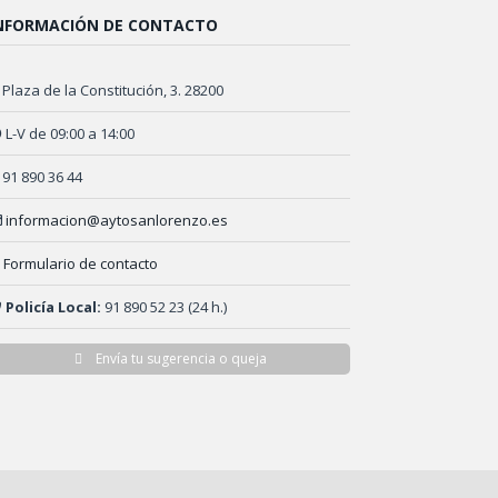
NFORMACIÓN DE CONTACTO
Plaza de la Constitución, 3. 28200
L-V de 09:00 a 14:00
91 890 36 44
informacion@aytosanlorenzo.es
Formulario de contacto
Policía Local:
91 890 52 23 (24 h.)
Envía tu sugerencia o queja