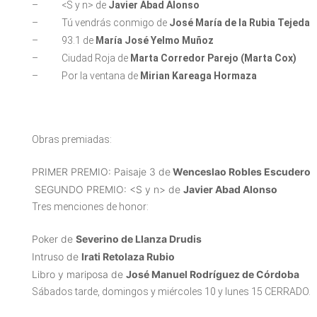
– <S y n> de
Javier Abad Alonso
– Tú vendrás conmigo de
José María de la Rubia Tejeda
– 93.1 de
María José Yelmo Muñoz
– Ciudad Roja de
Marta Corredor Parejo (Marta Cox)
– Por la ventana de
Mirian Kareaga Hormaza
Obras premiadas:
PRIMER PREMIO: Paisaje 3 de
Wenceslao Robles Escudero
SEGUNDO PREMIO: <S y n> de
Javier Abad Alonso
Tres menciones de honor:
Poker de
Severino de Llanza Drudis
Intruso de
Irati Retolaza Rubio
Libro y mariposa de
José Manuel Rodríguez de Córdoba
Sábados tarde, domingos y miércoles 10 y lunes 15 CERRADO.