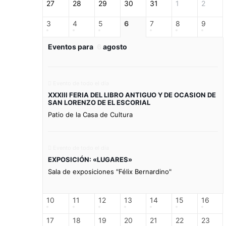
27
28
29
30
31
1
2
3
4
5
6
7
8
9
Eventos para
6
agosto
Evento de todo el día
XXXIII FERIA DEL LIBRO ANTIGUO Y DE OCASION DE
SAN LORENZO DE EL ESCORIAL
Patio de la Casa de Cultura
Evento de todo el día
EXPOSICIÓN: «LUGARES»
Sala de exposiciones "Félix Bernardino"
10
11
12
13
14
15
16
17
18
19
20
21
22
23