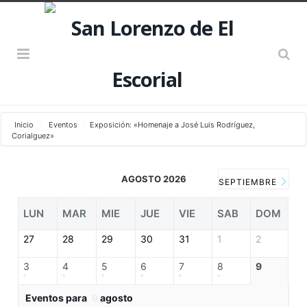
Inicio
Eventos
Exposición: «Homenaje a José Luis Rodríguez,
Corialguez»
AGOSTO 2026
SEPTIEMBRE
LUN
MAR
MIE
JUE
VIE
SAB
DOM
27
28
29
30
31
1
2
3
4
5
6
7
8
9
Eventos para
9
agosto