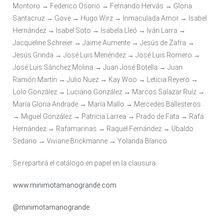
Montoro → Federico Osorio → Fernando Hervás → Gloria
Santacruz → Gove → Hugo Wirz → Inmaculada Amor → Isabel
Hernández → Isabel Soto → Isabela Lleó → Iván Larra →
Jacqueline Schreier → Jaime Aumente → Jesús de Zafra →
Jesús Grinda → José Luis Menéndez → José Luis Romero →
José Luis Sánchez Molina → Juan José Botella → Juan
Ramón Martín → Julio Nuez → Kay Woo → Leticia Reyero →
Lolo González → Luciano González → Marcos Salazar Ruíz →
María Gloria Andrade → María Mallo → Mercedes Ballesteros
→ Miguel González → Patricia Larrea → Prado de Fata → Rafa
Hernández → Rafamarinas → Raquel Fernández → Ubaldo
Sedano → Viviane Brickmanne → Yolanda Blanco
Se repartirá el catálogo
en papel en la clausura.
www.minimotamanogrande.com
@minimotamanogrande