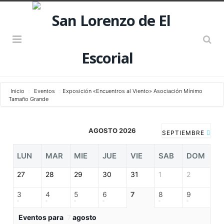
Inicio
Eventos
Exposición «Encuentros al Viento» Asociación Mínimo
Tamaño Grande
AGOSTO 2026
SEPTIEMBRE
LUN
MAR
MIE
JUE
VIE
SAB
DOM
27
28
29
30
31
1
2
3
4
5
6
7
8
9
Eventos para
7
agosto