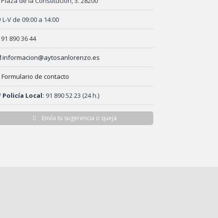
Plaza de la Constitución, 3. 28200
L-V de 09:00 a 14:00
91 890 36 44
informacion@aytosanlorenzo.es
Formulario de contacto
Policía Local:
91 890 52 23 (24 h.)
Envía tu sugerencia o queja