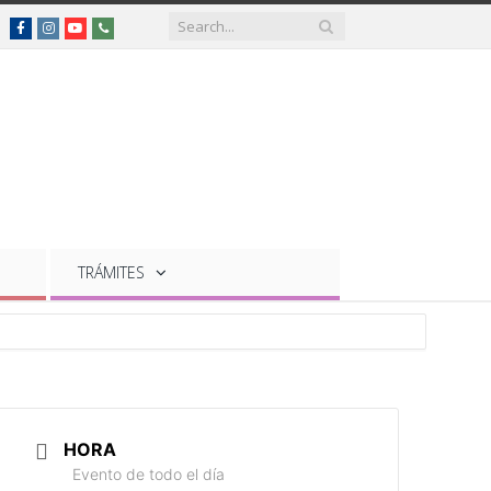
Facebook
Instagram
YouTube
Teléfonos
de
interés
TRÁMITES
HORA
Evento de todo el día