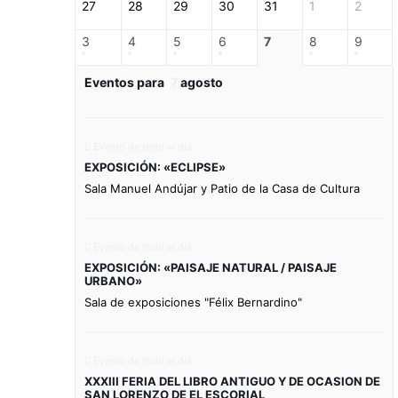
27
28
29
30
31
1
2
3
4
5
6
7
8
9
Eventos para
7
agosto
Evento de todo el día
EXPOSICIÓN: «ECLIPSE»
Sala Manuel Andújar y Patio de la Casa de Cultura
Evento de todo el día
EXPOSICIÓN: «PAISAJE NATURAL / PAISAJE
URBANO»
Sala de exposiciones "Félix Bernardino"
Evento de todo el día
XXXIII FERIA DEL LIBRO ANTIGUO Y DE OCASION DE
SAN LORENZO DE EL ESCORIAL