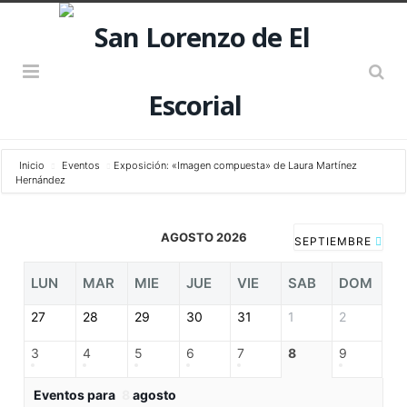
Inicio
Eventos
Exposición: «Imagen compuesta» de Laura Martínez
Hernández
AGOSTO 2026
SEPTIEMBRE
LUN
MAR
MIE
JUE
VIE
SAB
DOM
27
28
29
30
31
1
2
3
4
5
6
7
8
9
Eventos para
8
agosto