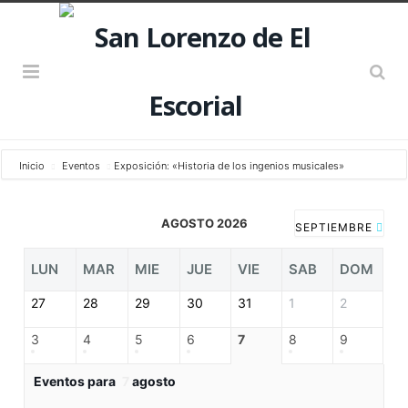
Inicio
Eventos
Exposición: «Historia de los ingenios musicales»
AGOSTO 2026
SEPTIEMBRE
LUN
MAR
MIE
JUE
VIE
SAB
DOM
27
28
29
30
31
1
2
3
4
5
6
7
8
9
Eventos para
7
agosto