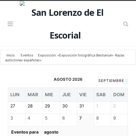
Inicio
Eventos
Exposición: «Exposición fotográfica Bestiarium- Razas
autóctonas españolas»
AGOSTO 2026
SEPTIEMBRE
LUN
MAR
MIE
JUE
VIE
SAB
DOM
27
28
29
30
31
1
2
3
4
5
6
7
8
9
Eventos para
7
agosto