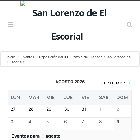
Inicio
Eventos
Exposición del XXV Premio de Grabado «San Lorenzo de
El Escorial»
AGOSTO 2026
SEPTIEMBRE
LUN
MAR
MIE
JUE
VIE
SAB
DOM
27
28
29
30
31
1
2
3
4
5
6
7
8
9
Eventos para
9
agosto