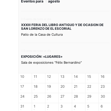
Eventos para
6
agosto
Evento de todo el día
XXXIII FERIA DEL LIBRO ANTIGUO Y DE OCASION DE
SAN LORENZO DE EL ESCORIAL
Patio de la Casa de Cultura
Evento de todo el día
EXPOSICIÓN: «LUGARES»
Sala de exposiciones "Félix Bernardino"
10
11
12
13
14
15
16
17
18
19
20
21
22
23
24
25
26
27
28
29
30
31
1
2
3
4
5
6