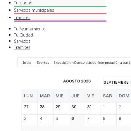
Tu ciudad
Servicios
municipales
Trámites
Tu Ayuntamiento
Tu Ciudad
Servicios
Trámites
Inicio
Eventos
Exposición: «Cuento clásico, interpretación a través
AGOSTO 2026
SEPTIEMBRE
LUN
MAR
MIE
JUE
VIE
SAB
DOM
27
28
29
30
31
1
2
3
4
5
6
7
8
9