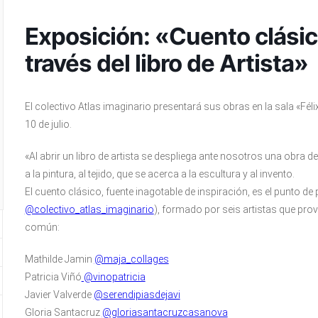
Exposición: «Cuento clásico
través del libro de Artista»
El colectivo Atlas imaginario presentará sus obras en la sala «Féli
10 de julio.
«Al abrir un libro de artista se despliega ante nosotros una obra de d
a la pintura, al tejido, que se acerca a la escultura y al invento.
El cuento clásico, fuente inagotable de inspiración, es el punto de 
@colectivo_atlas_imaginario
), formado por seis artistas que pro
común:
Mathilde Jamin
@maja_collages
Patricia Viñó
@vinopatricia
Javier Valverde
@serendipiasdejavi
Gloria Santacruz
@gloriasantacruzcasanova