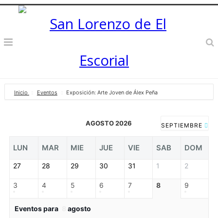
Inicio
Eventos
Exposición: Arte Joven de Álex Peña
AGOSTO 2026
SEPTIEMBRE
LUN
MAR
MIE
JUE
VIE
SAB
DOM
27
28
29
30
31
1
2
3
4
5
6
7
8
9
Eventos para
8
agosto