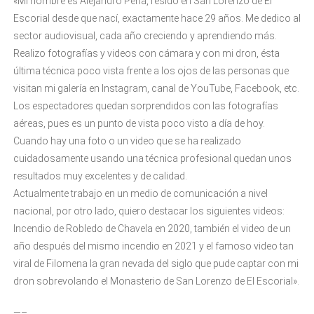
«Mi nombre es Alejandro Peña, resido en San Lorenzo de El
Escorial desde que nací, exactamente hace 29 años. Me dedico al
sector audiovisual, cada año creciendo y aprendiendo más.
Realizo fotografías y videos con cámara y con mi dron, ésta
última técnica poco vista frente a los ojos de las personas que
visitan mi galería en Instagram, canal de YouTube, Facebook, etc.
Los espectadores quedan sorprendidos con las fotografías
aéreas, pues es un punto de vista poco visto a día de hoy.
Cuando hay una foto o un video que se ha realizado
cuidadosamente usando una técnica profesional quedan unos
resultados muy excelentes y de calidad.
Actualmente trabajo en un medio de comunicación a nivel
nacional, por otro lado, quiero destacar los siguientes videos:
Incendio de Robledo de Chavela en 2020, también el video de un
año después del mismo incendio en 2021 y el famoso video tan
viral de Filomena la gran nevada del siglo que pude captar con mi
dron sobrevolando el Monasterio de San Lorenzo de El Escorial».
—–