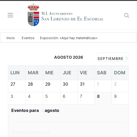
Inicio
Eventos
Exposición: «Aquí hay matemáticas»
AGOSTO 2026
SEPTIEMBRE
LUN
MAR
MIE
JUE
VIE
SAB
DOM
27
28
29
30
31
1
2
3
4
5
6
7
8
9
Eventos para
8
agosto
Evento de todo el día