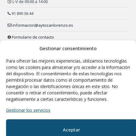
L-V de 09:00 a 14:00
91 890 36 44
informacion@aytosanlorenzo.es
Formulario de contacto
Gestionar consentimiento
Policía Local:
91 890 52 23 (24 h.)
Para ofrecer las mejores experiencias, utilizamos tecnologías
Envía tu sugerencia o queja
como las cookies para almacenar y/o acceder a la información
del dispositivo. El consentimiento de estas tecnologías nos
permitirá procesar datos como el comportamiento de
navegación o las identificaciones únicas en este sitio. No
consentir o retirar el consentimiento, puede afectar
negativamente a ciertas características y funciones.
Gestionar los servicios
Aceptar
Departamento de Comunicación del M.I.