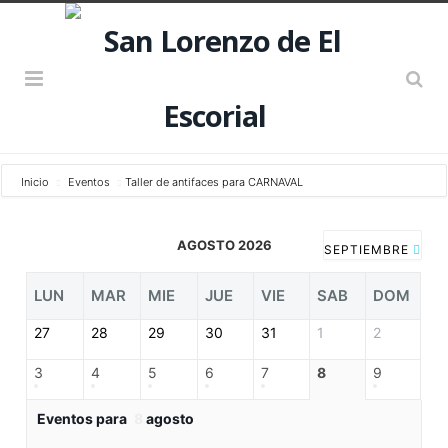
Inicio
Eventos
Taller de antifaces para CARNAVAL
AGOSTO 2026
SEPTIEMBRE
LUN
MAR
MIE
JUE
VIE
SAB
DOM
27
28
29
30
31
1
2
3
4
5
6
7
8
9
Eventos para
8
agosto