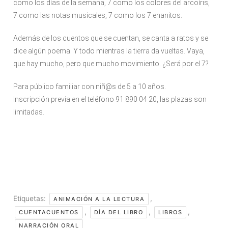
como los días de la semana, 7 como los colores del arcoíris,
7 como las notas musicales, 7 como los 7 enanitos.
Además de los cuentos que se cuentan, se canta a ratos y se
dice algún poema. Y todo mientras la tierra da vueltas. Vaya,
que hay mucho, pero que mucho movimiento. ¿Será por el 7?
Para público familiar con niñ@s de 5 a 10 años.
Inscripción previa en el teléfono 91 890 04 20, las plazas son
limitadas.
Etiquetas:
,
ANIMACIÓN A LA LECTURA
,
,
,
CUENTACUENTOS
DÍA DEL LIBRO
LIBROS
NARRACIÓN ORAL