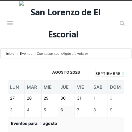
Inicio
Eventos
Cuentacuentos «Algún día volaré»
AGOSTO 2026
SEPTIEMBRE
LUN
MAR
MIE
JUE
VIE
SAB
DOM
27
28
29
30
31
1
2
3
4
5
6
7
8
9
Eventos para
6
agosto