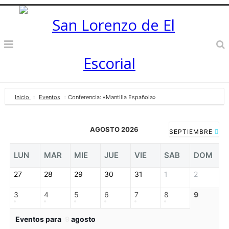
Inicio
Eventos
Conferencia: «Mantilla Española»
AGOSTO 2026
SEPTIEMBRE
LUN
MAR
MIE
JUE
VIE
SAB
DOM
27
28
29
30
31
1
2
3
4
5
6
7
8
9
Eventos para
9
agosto