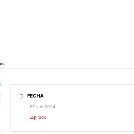
XIX»
FECHA
21 Nov 2024
Expirado