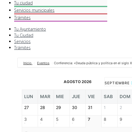
Tu ciudad
Servicios
municipales
Trámites
Tu Ayuntamiento
Tu Ciudad
Servicios
Trámites
Inicio
Eventos
Conferencia: «Deuda pública y política en el siglo 
AGOSTO 2026
SEPTIEMBRE
LUN
MAR
MIE
JUE
VIE
SAB
DOM
27
28
29
30
31
1
2
3
4
5
6
7
8
9