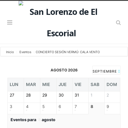
Inicio
Eventos
CONCIERTO SESIÓN VERMÚ: CALA VENTO
AGOSTO 2026
SEPTIEMBRE
LUN
MAR
MIE
JUE
VIE
SAB
DOM
27
28
29
30
31
1
2
3
4
5
6
7
8
9
Eventos para
8
agosto