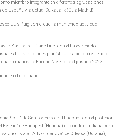
a como miembro integrante en diferentes agrupaciones
 de España y la actual Caixabank (Caja Madrid).
sep-Lluis Puig con el que ha mantenido actividad
as, el Karl Tausig Piano Duo, con él ha estrenado
suales transcripciones pianísticas habiendo realizado
 cuatro manos de Friedric Nietzsche el pasado 2022.
idad en el escenario.
io Soler” de San Lorenzo de El Escorial, con el profesor
t Ferenc” de Budapest (Hungría) en donde estudiaría con el
vatorio Estatal “A. Nezhdanova” de Odessa (Ucrania),