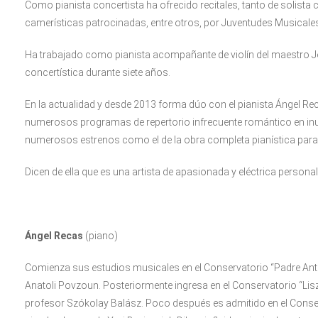
Como pianista concertista ha ofrecido recitales, tanto de solist
camerísticas patrocinadas, entre otros, por Juventudes Musicales
Ha trabajado como pianista acompañante de violín del maestro Jo
concertística durante siete años.
En la actualidad y desde 2013 forma dúo con el pianista Ángel Rec
numerosos programas de repertorio infrecuente romántico en inu
numerosos estrenos como el de la obra completa pianística para
Dicen de ella que es una artista de apasionada y eléctrica personal
Ángel Recas
(piano)
Comienza sus estudios musicales en el Conservatorio “Padre Anton
Anatoli Povzoun. Posteriormente ingresa en el Conservatorio “Lisz
profesor Szókolay Balász. Poco después es admitido en el Conser