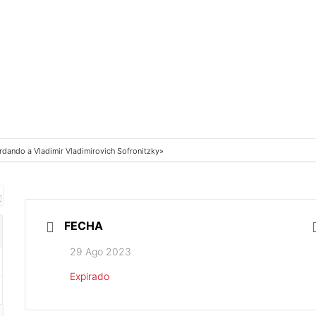
rdando a Vladimir Vladimirovich Sofronitzky»
FECHA
29 Ago 2023
Expirado