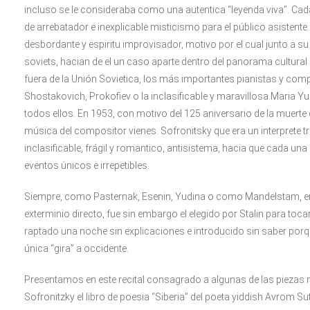
incluso se le consideraba como una autentica “leyenda viva”. Cada
de arrebatador e inexplicable misticismo para el público asistente.
desbordante y espiritu improvisador, motivo por el cual junto a su 
soviets, hacian de el un caso aparte dentro del panorama cultural
fuera de la Unión Sovietica, los más importantes pianistas y compo
Shostakovich, Prokofiev o la inclasificable y maravillosa Maria Yu
todos ellos. En 1953, con motivo del 125 aniversario de la muerte 
música del compositor vienes. Sofronitsky que era un interprete 
inclasificable, frágil y romantico, antisistema, hacia que cada 
eventos únicos e irrepetibles.
Siempre, como Pasternak, Esenin, Yudina o como Mandelstam, en la
exterminio directo, fue sin embargo el elegido por Stalin para toc
raptado una noche sin explicaciones e introducido sin saber porque
única “gira” a occidente.
Presentamos en este recital consagrado a algunas de las piezas 
Sofronitzky el libro de poesia “Siberia” del poeta yiddish Avrom S