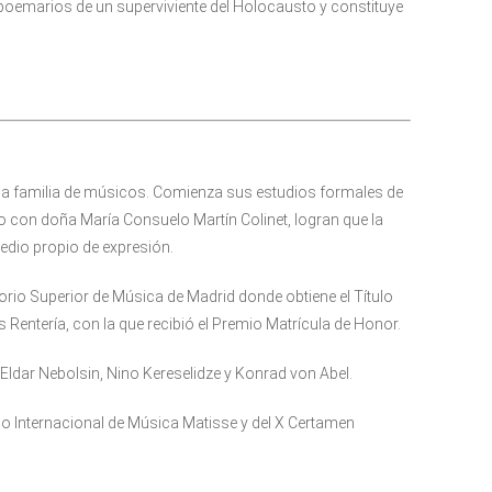
poemarios de un superviviente del Holocausto y constituye
na familia de músicos. Comienza sus estudios formales de
 con doña María Consuelo Martín Colinet, logran que la
edio propio de expresión.
rio Superior de Música de Madrid donde obtiene el Título
 Rentería, con la que recibió el Premio Matrícula de Honor.
ldar Nebolsin, Nino Kereselidze y Konrad von Abel.
o Internacional de Música Matisse y del X Certamen