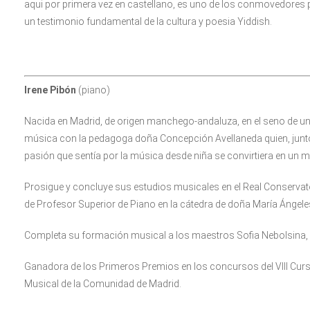
aqui por primera vez en castellano, es uno de los conmovedores 
un testimonio fundamental de la cultura y poesia Yiddish.
Irene Pibón
(piano)
Nacida en Madrid, de origen manchego-andaluza, en el seno de u
música con la pedagoga doña Concepción Avellaneda quien, junto
pasión que sentía por la música desde niña se convirtiera en un m
Prosigue y concluye sus estudios musicales en el Real Conservato
de Profesor Superior de Piano en la cátedra de doña María Ángeles
Completa su formación musical a los maestros Sofia Nebolsina, E
Ganadora de los Primeros Premios en los concursos del VIII Curs
Musical de la Comunidad de Madrid.