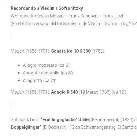
Recordando a Vladimir Sofronitzky
Wolfgang Amadeus Mozart – Franz Schubert – Franz Liszt
(En el 62 aniversario del fallecimiento de Vladimir Sofronitsky, 26
I
Mozart (1656-1791):
Sonata No.10 K 330
(1783)
Allegro moderato (ca 9’)
Andante cantabile (ca 8’)
Allegretto (ca 7’)
Mozart (1656-1791):
Adagio K 540
(19 Marzo 1788) (ca 12’)
II
Schubert/Liszt:
“Frühlingsglaube” D.686
(Fe primaveral) (1820) (
Doppelgänger”
(El Doble) (Nº 13 de Schwanengesang, El Canto d