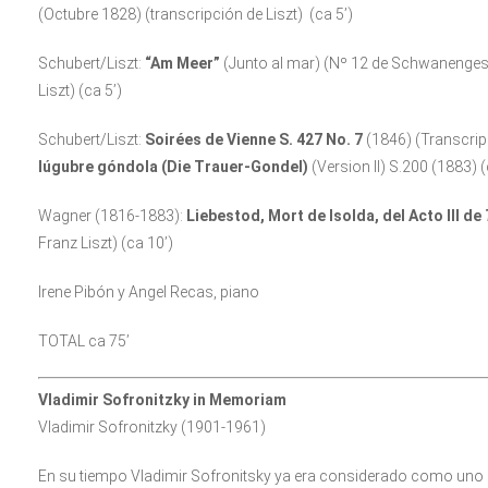
(Octubre 1828) (transcripción de Liszt) (ca 5’)
Schubert/Liszt:
“Am Meer”
(Junto al mar) (Nº 12 de Schwanengesa
Liszt) (ca 5’)
Schubert/Liszt:
Soirées de Vienne S. 427 No. 7
(1846) (Transcripc
lúgubre góndola (Die Trauer-Gondel)
(Version II) S.200 (1883) (
Wagner (1816-1883):
Liebestod, Mort de Isolda, del Acto III de
Franz Liszt) (ca 10’)
Irene Pibón y Angel Recas, piano
TOTAL ca 75’
Vladimir Sofronitzky in Memoriam
Vladimir Sofronitzky (1901-1961)
En su tiempo Vladimir Sofronitsky ya era considerado como uno 