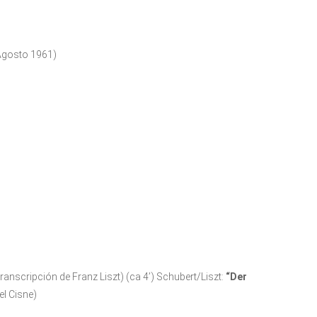
 Agosto 1961)
transcripción de Franz Liszt) (ca 4’) Schubert/Liszt:
“Der
el Cisne)