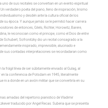
 uno de sus recitales se convertian en un evento espiritual
 Un verdadero poeta del piano, lleno de inspiración, lirismo
individualismo y desdén ante la cultura oficial de los
 de su época. Y aunque jamás se le permitió hacer carrera
sitores de entonces, Gilels, Richter, Horowitz, Barere,
dina, le reconocian como el principe, como el Dios de entre
de Schubert, Sofronitzky dio un recital consagrado a la
tremendamente inspirado, imprevisible, alucinado e
una de sus contadas interpretaciones se recordadaran como
 frágil línea de ser súbitamente enviado al Gulag, al
ar en la conferencia de Potsdam en 1945, literalmente
 ni a donde en un avión militar que se convertiría en su
mas amadas del repertorio pianistico de Vladimir
utzkever traducido por Angel Recas. Suberia que se presenta