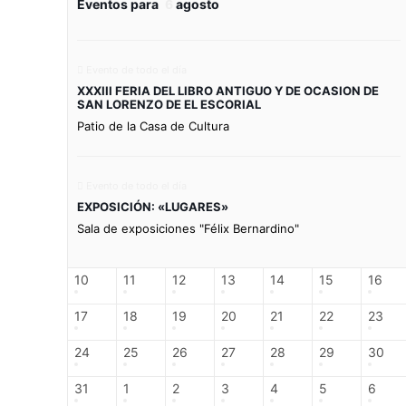
Eventos para
6
agosto
Evento de todo el día
XXXIII FERIA DEL LIBRO ANTIGUO Y DE OCASION DE
SAN LORENZO DE EL ESCORIAL
Patio de la Casa de Cultura
Evento de todo el día
EXPOSICIÓN: «LUGARES»
Sala de exposiciones "Félix Bernardino"
10
11
12
13
14
15
16
17
18
19
20
21
22
23
24
25
26
27
28
29
30
31
1
2
3
4
5
6