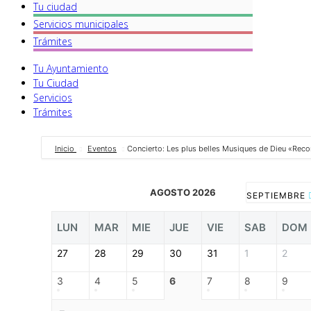
Tu ciudad
Servicios
municipales
Trámites
Tu Ayuntamiento
Tu Ciudad
Servicios
Trámites
Inicio
Eventos
Concierto: Les plus belles Musiques de Dieu «Reco
AGOSTO 2026
SEPTIEMBRE
LUN
MAR
MIE
JUE
VIE
SAB
DOM
27
28
29
30
31
1
2
3
4
5
6
7
8
9