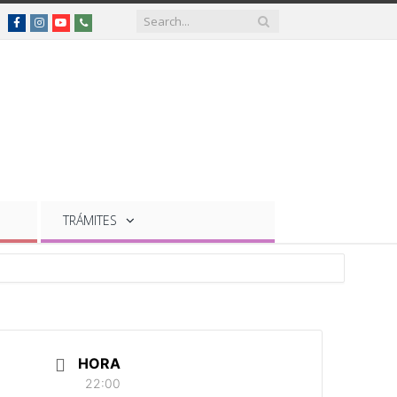
Facebook
Instagram
YouTube
Teléfonos
de
interés
TRÁMITES
HORA
22:00