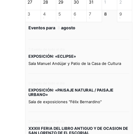
27
28
29
30
31
1
2
3
4
5
6
7
8
9
Eventos para
8
agosto
Evento de todo el día
EXPOSICIÓN: «ECLIPSE»
Sala Manuel Andújar y Patio de la Casa de Cultura
Evento de todo el día
EXPOSICIÓN: «PAISAJE NATURAL / PAISAJE
URBANO»
Sala de exposiciones "Félix Bernardino"
Evento de todo el día
XXXIII FERIA DEL LIBRO ANTIGUO Y DE OCASION DE
SAN LORENZO DE EL ESCORIAL