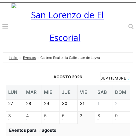
Inicio
Eventos
Cartero Real en la Calle Juan de Leyva
AGOSTO 2026
SEPTIEMBRE
LUN
MAR
MIE
JUE
VIE
SAB
DOM
27
28
29
30
31
1
2
3
4
5
6
7
8
9
Eventos para
7
agosto