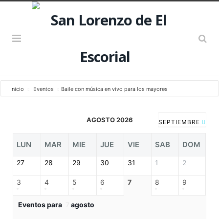
Inicio
Eventos
Baile con música en vivo para los mayores
AGOSTO 2026
SEPTIEMBRE
LUN
MAR
MIE
JUE
VIE
SAB
DOM
27
28
29
30
31
1
2
3
4
5
6
7
8
9
Eventos para
7
agosto