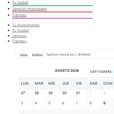
Tu ciudad
Servicios
municipales
Trámites
Tu Ayuntamiento
Tu Ciudad
Servicios
Trámites
Inicio
Eventos
Aperitivo musical por J. Brillantes
AGOSTO 2026
SEPTIEMBRE
LUN
MAR
MIE
JUE
VIE
SAB
DOM
27
28
29
30
31
1
2
3
4
5
6
7
8
9