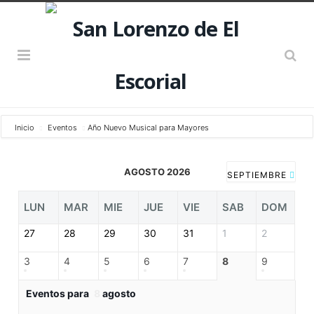
Inicio
Eventos
Año Nuevo Musical para Mayores
AGOSTO 2026
SEPTIEMBRE
LUN
MAR
MIE
JUE
VIE
SAB
DOM
27
28
29
30
31
1
2
3
4
5
6
7
8
9
Eventos para
8
agosto