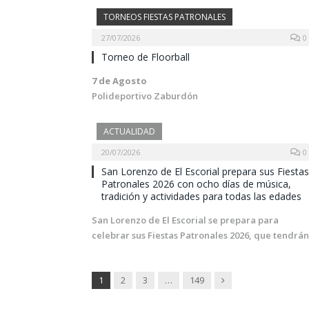
TORNEOS FIESTAS PATRONALES
27/07/2026
0
Torneo de Floorball
7 de Agosto
Polideportivo Zaburdón
ACTUALIDAD
20/07/2026
0
San Lorenzo de El Escorial prepara sus Fiestas
Patronales 2026 con ocho días de música,
tradición y actividades para todas las edades
San Lorenzo de El Escorial se prepara para
celebrar sus Fiestas Patronales 2026, que tendrá
Next
1
2
3
…
149