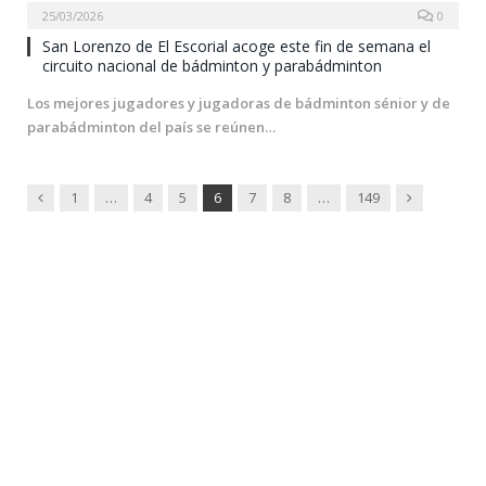
25/03/2026
0
San Lorenzo de El Escorial acoge este fin de semana el
circuito nacional de bádminton y parabádminton
Los mejores jugadores y jugadoras de bádminton sénior y de
parabádminton del país se reúnen…
Previous
Next
1
…
4
5
6
7
8
…
149