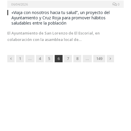
06/04/2026
0
«Viaja con nosotros hacia tu salud”, un proyecto del
Ayuntamiento y Cruz Roja para promover hábitos
saludables entre la población
El Ayuntamiento de San Lorenzo de El Escorial, en
colaboración con la asamblea local de…
Previous
Next
1
…
4
5
6
7
8
…
149