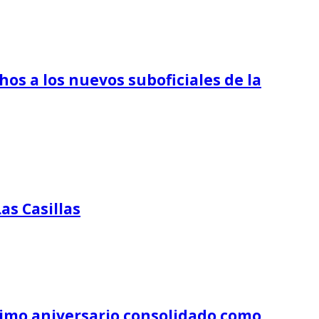
os a los nuevos suboficiales de la
as Casillas
écimo aniversario consolidado como