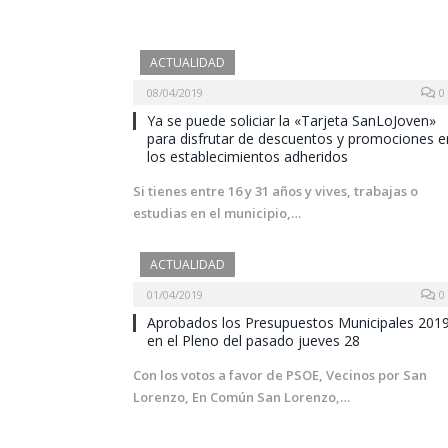
ACTUALIDAD
08/04/2019
0
Ya se puede soliciar la «Tarjeta SanLoJoven»
para disfrutar de descuentos y promociones e
los establecimientos adheridos
Si tienes entre 16 y 31 años y vives, trabajas o
estudias en el municipio,…
ACTUALIDAD
01/04/2019
0
Aprobados los Presupuestos Municipales 201
en el Pleno del pasado jueves 28
Con los votos a favor de PSOE, Vecinos por San
Lorenzo, En Común San Lorenzo,…