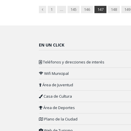
Previous
1
…
145
146
147
148
149
EN UN CLICK
Teléfonos y direcciones de interés
Wifi Municipal
Área de Juventud
Casa de Cultura
Área de Deportes
Plano de la Ciudad
Web de Turismo