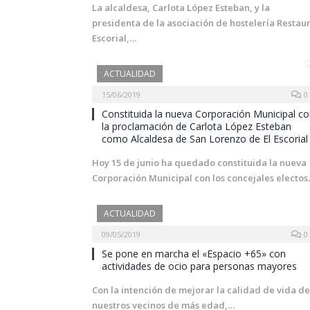
La alcaldesa, Carlota López Esteban, y la
presidenta de la asociación de hostelería Restau
Escorial,…
ACTUALIDAD
15/06/2019
0
Constituida la nueva Corporación Municipal c
la proclamación de Carlota López Esteban
como Alcaldesa de San Lorenzo de El Escorial
Hoy 15 de junio ha quedado constituida la nueva
Corporación Municipal con los concejales electo
ACTUALIDAD
09/05/2019
0
Se pone en marcha el «Espacio +65» con
actividades de ocio para personas mayores
Con la intención de mejorar la calidad de vida de
nuestros vecinos de más edad,…