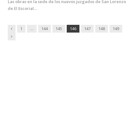
Las obras en la sede de los nuevos juzgados de San Lorenzo
de El Escorial…
Previous
1
…
144
145
146
147
148
149
Next