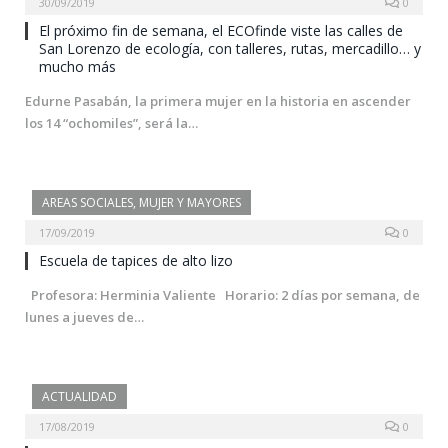
30/09/2019
0
El próximo fin de semana, el ECOfinde viste las calles de
San Lorenzo de ecología, con talleres, rutas, mercadillo… y
mucho más
Edurne Pasabán, la primera mujer en la historia en ascender
los 14 “ochomiles”, será la…
AREAS SOCIALES, MUJER Y MAYORES
17/09/2019
0
Escuela de tapices de alto lizo
Profesora: Herminia Valiente Horario: 2 días por semana, de
lunes a jueves de…
ACTUALIDAD
17/08/2019
0