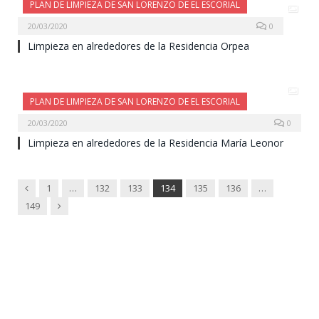
PLAN DE LIMPIEZA DE SAN LORENZO DE EL ESCORIAL
20/03/2020
0
Limpieza en alrededores de la Residencia Orpea
PLAN DE LIMPIEZA DE SAN LORENZO DE EL ESCORIAL
20/03/2020
0
Limpieza en alrededores de la Residencia María Leonor
Previous
1
…
132
133
134
135
136
…
Next
149