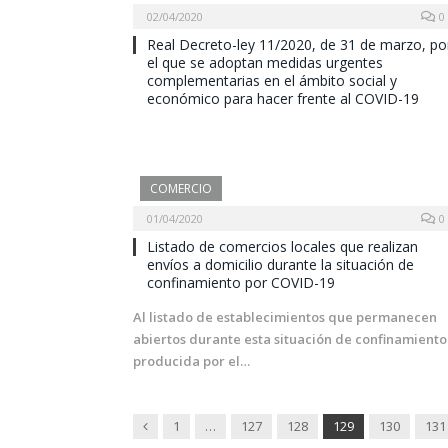
02/04/2020
0
Real Decreto-ley 11/2020, de 31 de marzo, po
el que se adoptan medidas urgentes
complementarias en el ámbito social y
económico para hacer frente al COVID-19
COMERCIO
01/04/2020
0
Listado de comercios locales que realizan
envíos a domicilio durante la situación de
confinamiento por COVID-19
Al listado de establecimientos que permanecen
abiertos durante esta situación de confinamiento
producida por el…
Previous
1
…
127
128
129
130
131