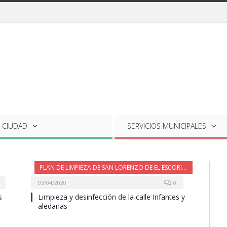
 CIUDAD
SERVICIOS
MUNICIPALES
PLAN DE LIMPIEZA DE SAN LORENZO DE EL ESCORIAL
03/04/2020
0
s
Limpieza y desinfección de la calle Infantes y
aledañas