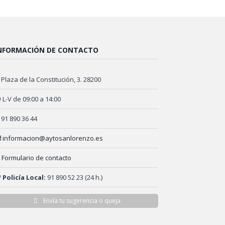
NFORMACIÓN DE CONTACTO
Plaza de la Constitución, 3. 28200
L-V de 09:00 a 14:00
91 890 36 44
informacion@aytosanlorenzo.es
Formulario de contacto
Policía Local:
91 890 52 23 (24 h.)
Envía tu sugerencia o queja