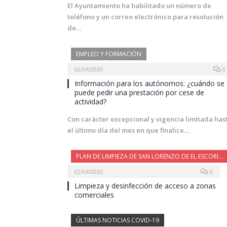
El Ayuntamiento ha habilitado un número de
teléfono y un correo electrónico para resolución
de…
EMPLEO Y FORMACIÓN
02/04/2020
0
Información para los autónomos: ¿cuándo se
puede pedir una prestación por cese de
actividad?
Con carácter excepcional y vigencia limitada has
el último día del mes en que finalice…
PLAN DE LIMPIEZA DE SAN LORENZO DE EL ESCORIAL
02/04/2020
0
Limpieza y desinfección de acceso a zonas
comerciales
ÚLTIMAS NOTICIAS COVID-19