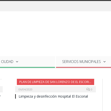
 CIUDAD
SERVICIOS
MUNICIPALES
PLAN DE LIMPIEZA DE SAN LORENZO DE EL ESCORIAL
06/04/2020
0
r
Limpieza y desinfección Hospital El Escorial