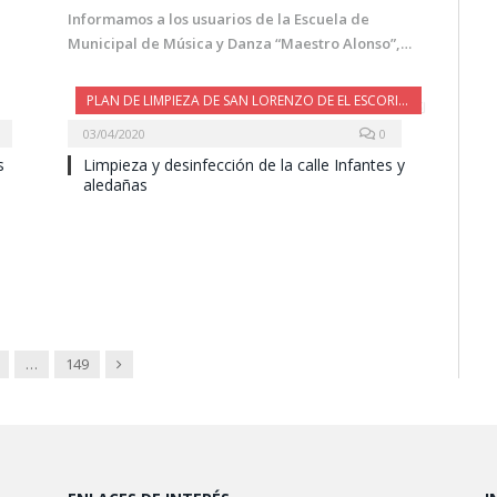
Informamos a los usuarios de la Escuela de
Municipal de Música y Danza “Maestro Alonso”,…
PLAN DE LIMPIEZA DE SAN LORENZO DE EL ESCORIAL
03/04/2020
0
s
Limpieza y desinfección de la calle Infantes y
aledañas
Next
…
149