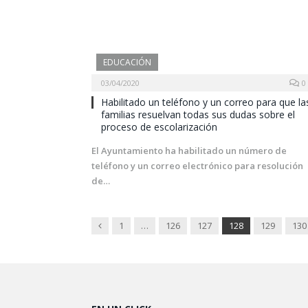
EDUCACIÓN
03/04/2020
0
Habilitado un teléfono y un correo para que la
familias resuelvan todas sus dudas sobre el
proceso de escolarización
El Ayuntamiento ha habilitado un número de
teléfono y un correo electrónico para resolución
de…
Previous
1
…
126
127
128
129
130