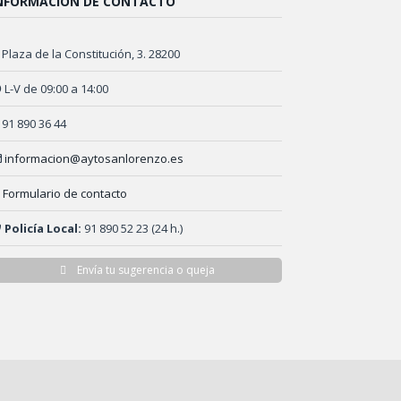
NFORMACIÓN DE CONTACTO
Plaza de la Constitución, 3. 28200
L-V de 09:00 a 14:00
91 890 36 44
informacion@aytosanlorenzo.es
Formulario de contacto
Policía Local:
91 890 52 23 (24 h.)
Envía tu sugerencia o queja