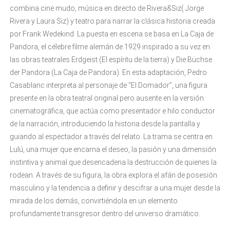
combina cine mudo, música en directo de Rivera&Siz( Jorge
Rivera y Laura Siz) y teatro para narrar la clásica historia creada
por Frank Wedekind. La puesta en escena se basa en La Caja de
Pandora, el célebre filme alemán de 1929 inspirado a su vez en
las obras teatrales Erdgeist (El espíritu de la tierra) y Die Büchse
der Pandora (La Caja de Pandora). En esta adaptación, Pedro
Casablanc interpreta al personaje de “El Domador”, una figura
presente en la obra teatral original pero ausente en la versión
cinematográfica, que actúa como presentador e hilo conductor
de la narración, introduciendo la historia desde la pantalla y
guiando al espectador a través del relato. La trama se centra en
Lulú, una mujer que encarna el deseo, la pasión y una dimensión
instintiva y animal que desencadena la destrucción de quienes la
rodean. A través de su figura, la obra explora el afán de posesión
masculino y la tendencia a definir y descifrar a una mujer desde la
mirada de los demás, convirtiéndola en un elemento
profundamente transgresor dentro del universo dramático.