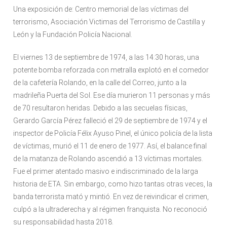
Una exposición de: Centro memorial de las víctimas del
terrorismo, Asociación Victimas del Terrorismo de Castilla y
León y la Fundación Policía Nacional.
El viernes 13 de septiembre de 1974, a las 14:30 horas, una
potente bomba reforzada con metralla explotó en el comedor
de la cafetería Rolando, en la calle del Correo, junto a la
madrileña Puerta del Sol. Ese día murieron 11 personas y más
de 70 resultaron heridas. Debido a las secuelas físicas,
Gerardo García Pérez falleció el 29 de septiembre de 1974 y el
inspector de Policía Félix Ayuso Pinel, el único policía de la lista
de víctimas, murió el 11 de enero de 1977. Así, el balance final
de la matanza de Rolando ascendió a 13 víctimas mortales.
Fue el primer atentado masivo e indiscriminado de la larga
historia de ETA. Sin embargo, como hizo tantas otras veces, la
banda terrorista mató y mintió. En vez de reivindicar el crimen,
culpó a la ultraderecha y al régimen franquista. No reconoció
su responsabilidad hasta 2018.