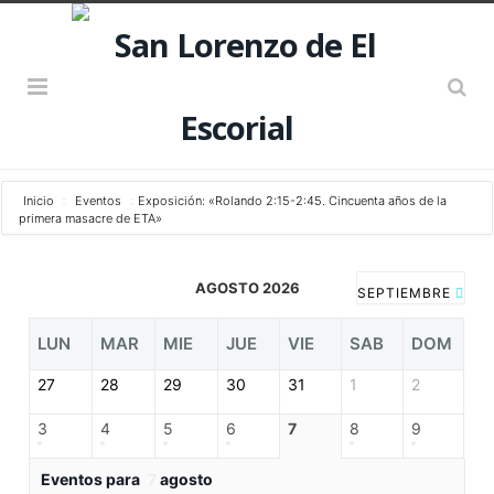
Inicio
Eventos
Exposición: «Rolando 2:15-2:45. Cincuenta años de la
primera masacre de ETA»
AGOSTO 2026
SEPTIEMBRE
LUN
MAR
MIE
JUE
VIE
SAB
DOM
27
28
29
30
31
1
2
3
4
5
6
7
8
9
Eventos para
7
agosto