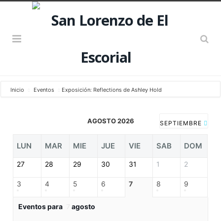
Inicio
Eventos
Exposición: Reflections de Ashley Hold
AGOSTO 2026
SEPTIEMBRE
LUN
MAR
MIE
JUE
VIE
SAB
DOM
27
28
29
30
31
1
2
3
4
5
6
7
8
9
Eventos para
7
agosto