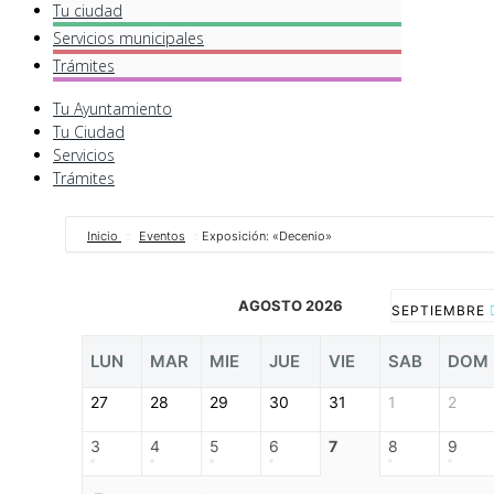
Tu ciudad
Servicios
municipales
Trámites
Tu Ayuntamiento
Tu Ciudad
Servicios
Trámites
Inicio
Eventos
Exposición: «Decenio»
AGOSTO 2026
SEPTIEMBRE
LUN
MAR
MIE
JUE
VIE
SAB
DOM
27
28
29
30
31
1
2
3
4
5
6
7
8
9