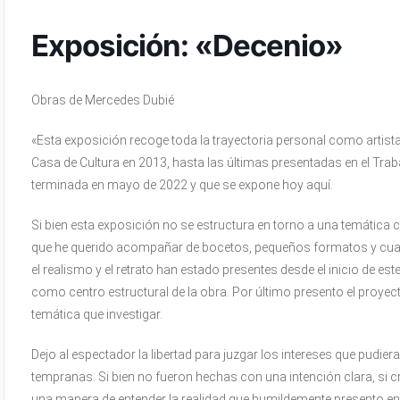
Exposición: «Decenio»
Obras de Mercedes Dubié
«Esta exposición recoge toda la trayectoria personal como artista,
Casa de Cultura en 2013, hasta las últimas presentadas en el Traba
terminada en mayo de 2022 y que se expone hoy aquí.
Si bien esta exposición no se estructura en torno a una temática c
que he querido acompañar de bocetos, pequeños formatos y cuade
el realismo y el retrato han estado presentes desde el inicio de es
como centro estructural de la obra. Por último presento el proye
temática que investigar.
Dejo al espectador la libertad para juzgar los intereses que pudier
tempranas. Si bien no fueron hechas con una intención clara, si cr
una manera de entender la realidad que humildemente presento en e