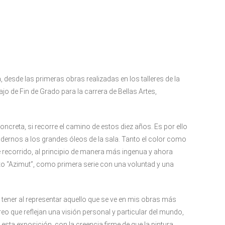
 desde las primeras obras realizadas en los talleres de la
jo de Fin de Grado para la carrera de Bellas Artes,
oncreta, si recorre el camino de estos diez años. Es por ello
rnos a los grandes óleos de la sala. Tanto el color como
te recorrido, al principio de manera más ingenua y ahora
cto “Azimut”, como primera serie con una voluntad y una
a tener al representar aquello que se ve en mis obras más
eo que reflejan una visión personal y particular del mundo,
sta exposición, con la creencia firme de que la pintura