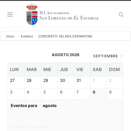
Inicio
Eventos
CONCIERTO: VELADA CERVANTINA
AGOSTO 2026
SEPTIEMBRE
LUN
MAR
MIE
JUE
VIE
SAB
DOM
27
28
29
30
31
1
2
3
4
5
6
7
8
9
Eventos para
8
agosto
Evento de todo el día