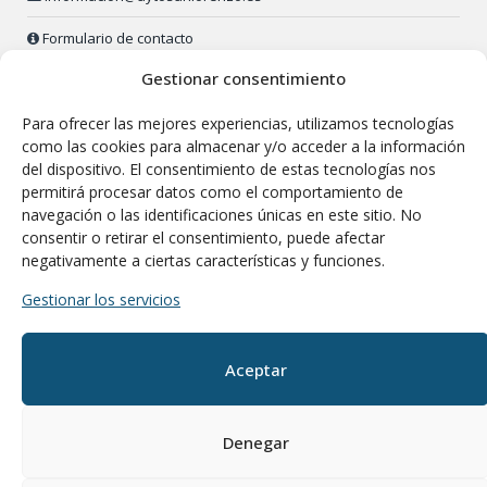
Formulario de contacto
Gestionar consentimiento
Policía Local:
91 890 52 23 (24 h.)
Para ofrecer las mejores experiencias, utilizamos tecnologías
Envía tu sugerencia o queja
como las cookies para almacenar y/o acceder a la información
del dispositivo. El consentimiento de estas tecnologías nos
permitirá procesar datos como el comportamiento de
navegación o las identificaciones únicas en este sitio. No
consentir o retirar el consentimiento, puede afectar
negativamente a ciertas características y funciones.
Gestionar los servicios
Aceptar
Departamento de Comunicación del M.I.
Ayuntamiento de San Lorenzo de El Escorial
Denegar