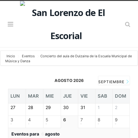
Inicio
Eventos
Concierto del aula de Dulzaina de la Escuela Municipal de
Música y Danza
AGOSTO 2026
SEPTIEMBRE
LUN
MAR
MIE
JUE
VIE
SAB
DOM
27
28
29
30
31
1
2
3
4
5
6
7
8
9
Eventos para
6
agosto