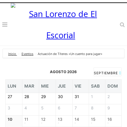
Inicio
Eventos
Actuación de Títeres «Un cuento para jugar»
AGOSTO 2026
SEPTIEMBRE
LUN
MAR
MIE
JUE
VIE
SAB
DOM
27
28
29
30
31
1
2
3
4
5
6
7
8
9
10
11
12
13
14
15
16