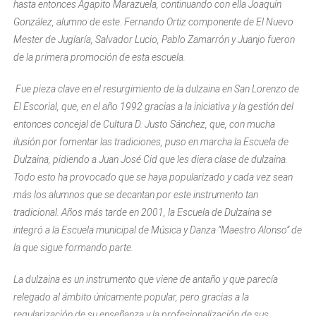
hasta entonces Agapito Marazuela, continuando con ella Joaquín
González, alumno de este. Fernando Ortiz componente de El Nuevo
Mester de Juglaría, Salvador Lucio, Pablo Zamarrón y Juanjo fueron
de la primera promoción de esta escuela.
Fue pieza clave en el resurgimiento de la dulzaina en San Lorenzo de
El Escorial, que, en el año 1992 gracias a la iniciativa y la gestión del
entonces concejal de Cultura D. Justo Sánchez, que, con mucha
ilusión por fomentar las tradiciones, puso en marcha la Escuela de
Dulzaina, pidiendo a Juan José Cid que les diera clase de dulzaina.
Todo esto ha provocado que se haya popularizado y cada vez sean
más los alumnos que se decantan por este instrumento tan
tradicional. Años más tarde en 2001, la Escuela de Dulzaina se
integró a la Escuela municipal de Música y Danza “Maestro Alonso” de
la que sigue formando parte.
La dulzaina es un instrumento que viene de antaño y que parecía
relegado al ámbito únicamente popular, pero gracias a la
regularización de su enseñanza y la profesionalización de sus