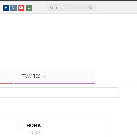
Facebook
Instagram
YouTube
Teléfonos
de
interés
TRÁMITES
HORA
10:00