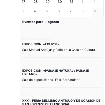
27
28
29
30
31
1
2
3
4
5
6
7
8
9
Eventos para
9
agosto
Evento de todo el día
EXPOSICIÓN: «ECLIPSE»
Sala Manuel Andújar y Patio de la Casa de Cultura
Evento de todo el día
EXPOSICIÓN: «PAISAJE NATURAL / PAISAJE
URBANO»
Sala de exposiciones "Félix Bernardino"
Evento de todo el día
XXXIII FERIA DEL LIBRO ANTIGUO Y DE OCASION DE
SAN LORENZO DE EL ESCORIAL